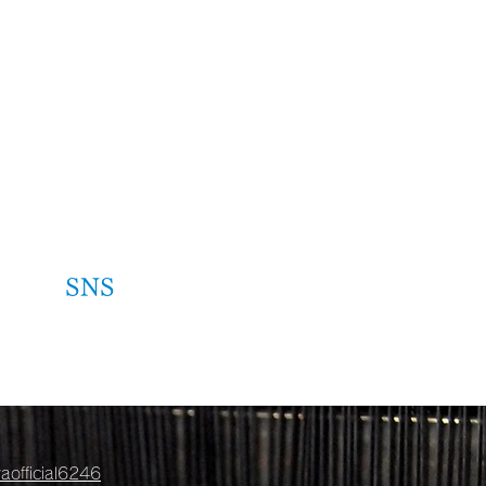
連合会
SNS
cial SNS
official6246