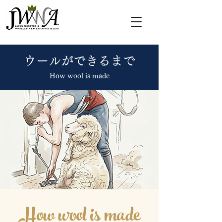
ウールができるまで
How wool is made
How wool is made