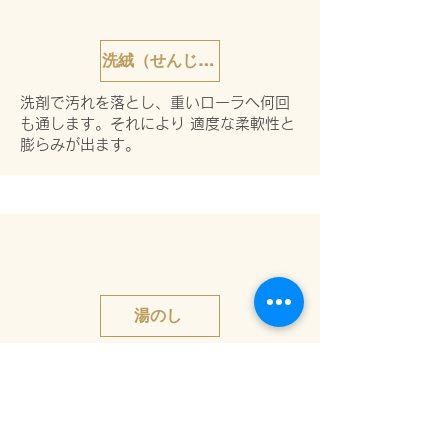
洗絨（せんじゅう）
洗剤で汚れを落とし、重いローラへ何回
も通します。それにより 適度な柔軟性と
膨らみが出ます。
湯のし
ローラーに巻き込んで熱湯の中で、ロー
ラを回します。織るときに 引っ張られた
糸の弾力性を取り戻し、後の工程で角の
縮みをなくします。