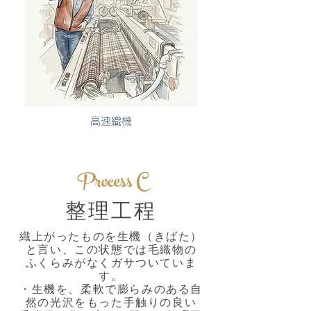
​高速織機
Process C
整理工程
織上がったものを生機（きばた）
と言い、この状態では毛織物の
ふくらみがなくガサついていま
す。
・生機を、柔軟で膨らみのある自
然の光沢をもった手触りの良い