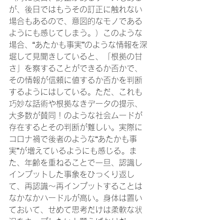
が、後日ではもうその訂正に触れない
場合もあるので、意図的なモノである
ようにも感じてしまう。）このような
場合、“あたかも事実”のような情報を深
堀して見聞きしていると、「根拠の甘
さ」を察することができるか否かで、
その情報が信頼に値するか否かを判断
するようにはしている。ただ、これも
巧妙な話術や根拠なきデータの提示、
大多数が賛同！のような社会ムードが
存在するとその判断が難しい。実際に
コロナ禍で後者のような“あたかも事
実”が増えているようにも感じる。ま
た、年齢を重ねることで一旦、認識し
インプットした事象をひっくり返し
て、再認識～再インプットすることは
なかなかハードルが高い。身体は置い
ておいて、せめて思考だけは柔軟な状