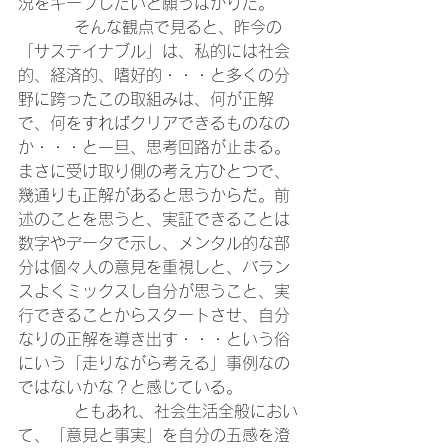
況をキープしたいと願うばかりだ。
	　そんな観点で見ると、昨今の
「サステイナブル」は、私的には社会
的、経済的、嗜好的・・・と多くの分
野に跨ったこの取組みは、何が正解
で、何をすればクリアできるものなの
か・・・と一旦、思考回路が止まる。
まさに受け取り側の考え方ひとつで、
幾通りも正解があると思うからだ。前
述のことを思うと、実証できることは
数字やデータで示し、メンタル的な部
分は個々人の意見を重視しと、バラン
スよくミックスし自分が思うこと、実
行できることからスタートさせ、自分
なりの正解を導き出す・・・という俗
にいう「走りながら考える」事例なの
ではないかな？と感じている。
	　ともあれ、社会生活全般におい
て、「意見と事実」を自分の五感を澄