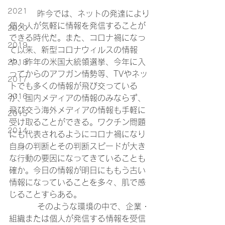
2021
	　昨今では、ネットの発達により
個々人が気軽に情報を発信することが
2020
できる時代だ。また、コロナ禍になっ
2019
て以来、新型コロナウィルスの情報
や、昨年の米国大統領選挙、今年に入
2018
ってからのアフガン情勢等、TVやネッ
2017
トでも多くの情報が飛び交っている
2016
が、国内メディアの情報のみならず、
飛び交う海外メディアの情報も手軽に
2015
受け取ることができる。ワクチン問題
2014
にも代表されるようにコロナ禍になり
自身の判断とその判断スピードが大き
な行動の要因になってきていることも
確か。今日の情報が明日にももう古い
情報になっていることを多々、肌で感
じることすらある。
	　そのような環境の中で、企業・
組織または個人が発信する情報を受信