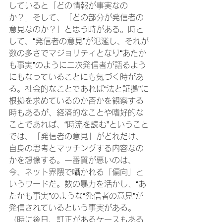
していると「どの情報が事実なの
か？」そして、「どの部分が発信者の
意見なのか？」と思う時がある。時と
して、“発信者の意見”が氾濫し、それが
数の多さでマジョリティとなり“あたか
も事実”のように二次発信者が語るよう
にもなっていることにも気づく時があ
る。社会的なことであれば“法と証拠”に
根拠を求めているのか否かを観察する
時もあるが、経済的なことや嗜好的な
ことであれば、“時流を読む”ということ
では、「発信者の意見」がどれだけ、
自身の思考とマッチングする内容なの
かを想像する。一番質が悪いのは、
今、ネット界隈で囁かれる「偏向」と
いうワードだ。数の暴力を活かし、“あ
たかも事実”のような“発信者の意見”が
発信されているという事実がある。
（時に後日、訂正があるケースもある