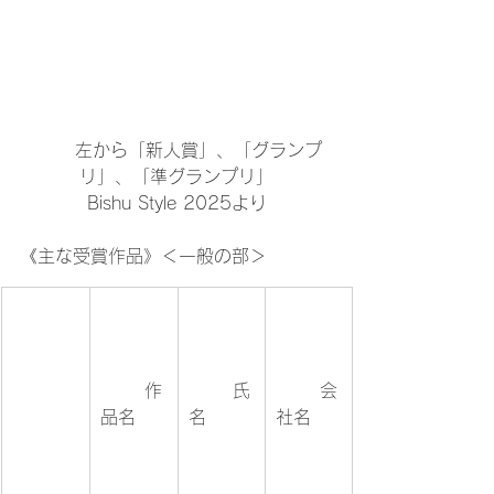
	左から「新人賞」、「グランプ
リ」、「準グランプリ」

Bishu Style 2025より

《主な受賞作品》
＜一般の部＞
	作
	氏
	会
品名	
名	
社名	