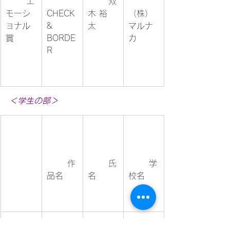
	エ
	双
モーシ
CHECK 
木 裕
（株）
ョナル
& 
太	
マルナ
賞	
BORDE
カ	
R	
＜学生の部＞
	作
	氏
	学
品名	
名	
校名	