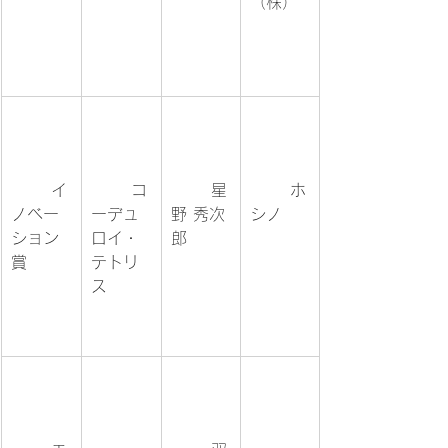
（株）
	イ
	コ
	星
	ホ
ノベー
ーデュ
野 秀次
シノ	
ション
ロイ・
郎	
賞	
テトリ
ス	