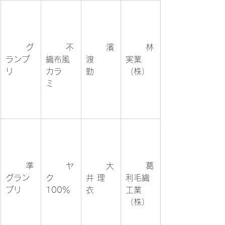
	グ
	不
	濱
	林
ランプ
織布風
渡 
実業
リ	
カラ
勤	
（株）
ミ	
	準
	ヤ
	大
	葛
グラン
ク 
井 理
利毛織
プリ	
100％
衣	
工業
（株）