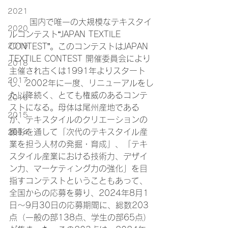
2021
	国内で唯一の大規模なテキスタイ
2020
ルコンテスト“JAPAN TEXTILE 
CONTEST”。このコンテストはJAPAN 
2019
TEXTILE CONTEST 開催委員会により
2018
主催され古くは1991年よりスタート
2017
し、2002年に一度、リニューアルをし
た以降続く、とても権威のあるコンテ
2016
ストになる。母体は尾州産地である
2015
が、テキスタイルのクリエーションの
顕彰を通して「次代のテキスタイル産
2014
業を担う人材の発掘・育成」、「テキ
スタイル産業における技術力、デザイ
ン力、マーケティング力の強化」を目
指すコンテストということもあって、
全国からの応募を募り、2024年8月1
日～9月30日の応募期間に、総数203
点（一般の部138点、学生の部65点）