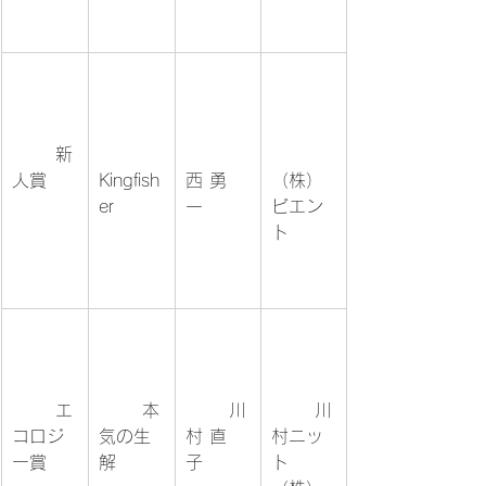
	新
人賞	
Kingfish
西 勇
（株）
er	
一	
ビエン
ト	
	エ
	本
	川
	川
コロジ
気の生
村 直
村ニッ
ー賞	
解	
子	
ト