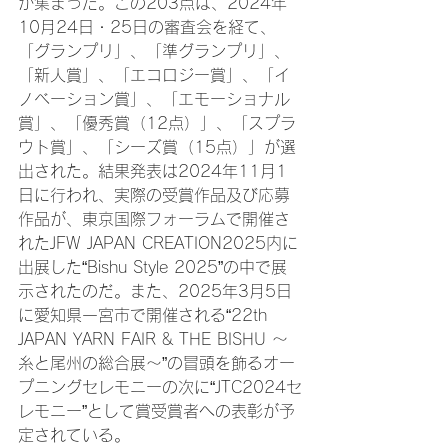
が集まった。この203点は、2024年
10月24日・25日の審査会を経て、
「グランプリ」、「準グランプリ」、
「新人賞」、「エコロジー賞」、「イ
ノベーション賞」、「エモーショナル
賞」、「優秀賞（12点）」、「スプラ
ウト賞」、「シーズ賞（15点）」が選
出された。結果発表は2024年11月1
日に行われ、実際の受賞作品及び応募
作品が、東京国際フォーラムで開催さ
れたJFW JAPAN CREATION2025内に
出展した“Bishu Style 2025”の中で展
示されたのだ。また、2025年3月5日
に愛知県一宮市で開催される“22th 
JAPAN YARN FAIR & THE BISHU ～
糸と尾州の総合展～”の冒頭を飾るオー
プニングセレモニーの次に“JTC2024セ
レモニー”として賞受賞者への表彰が予
定されている。