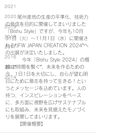
2021
2020
	尾州産地の生産の平準化、技術力
の発信を目的に開催してまいりました
2019
「Bishu Style」ですが、今年も10月
2018
31日（火）～11月1日（水）に開催さ
れる“JFW JAPAN CREATION 2024”へ
2017
の出展が決定いたしました。
2016
	　今年「Bishu Style 2024」の概
観は“時間を繋ぐ”、未来を作るための
2015
今、1日1日を大切にし、自らが望む明
2014
日にために意志を持って生きる！とい
うとメッセージを込めています。人の
持つ、インスピレーションをベース
に、多方面に視野を広げサステナブル
にも取組み、未来を見据えたモノづく
りを展開してまいります。
	【開催概要】