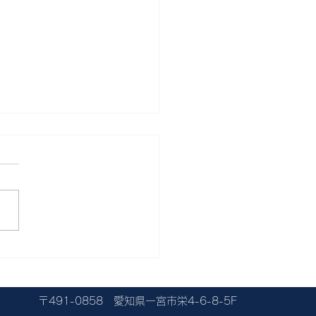
026アジア向けテキスタイ
出商談会 in 一宮」参加
〒491-0858 愛知県一宮市栄4-6-8-5F
募集のお知らせ