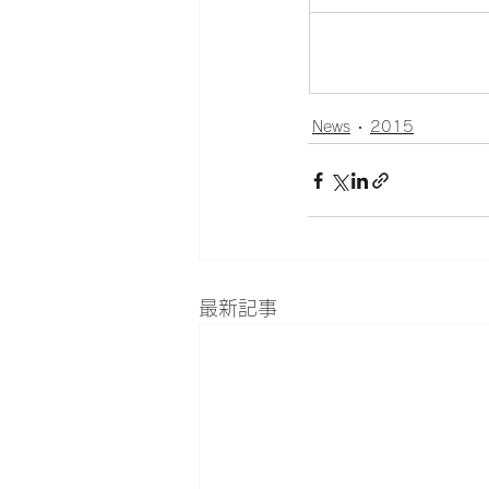
				詳細＆お申込方法
News
2015
最新記事