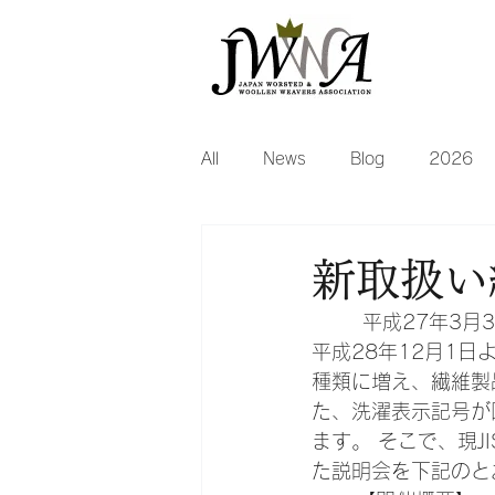
All
News
Blog
2026
2018
2017
2016
新取扱い
	 平成27年3月31日に家庭用品品質表示法に基づく繊維製品品質表示規定が改正され、
平成28年12月1日
種類に増え、繊維製
た、洗濯表示記号が
ます。 そこで、現JI
た説明会を下記のと