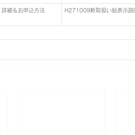
	
H271009新取扱い絵表示