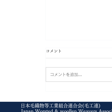
コメント
コメントを追加…
2026夏季休業のお知らせ
日本毛織物等工業組合連合会(毛工連)
Japan Worsted & woollen Weavers As