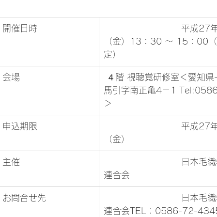
				開催日時			
				平成27年10月9日
（金）13：30 ～ 15：00
定）			
				会場			
 ４階 視聴覚研修室＜愛知県一宮市大和町
馬引字南正亀4－1 Tel:0586
＞			
				申込期限			
				平成27年9月25日
（金）
				主催			
				日本毛織物等工業組合
連合会
	
				日本毛織物等工業組合
連合会TEL：0586-72-4345