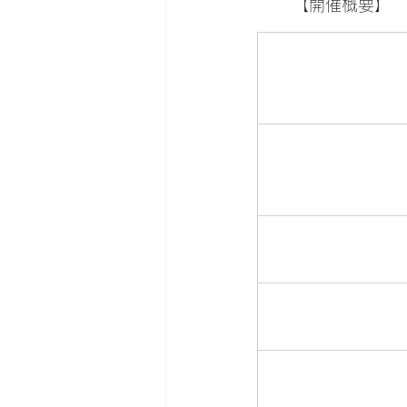
	【開催概要】
				お問合せ先	