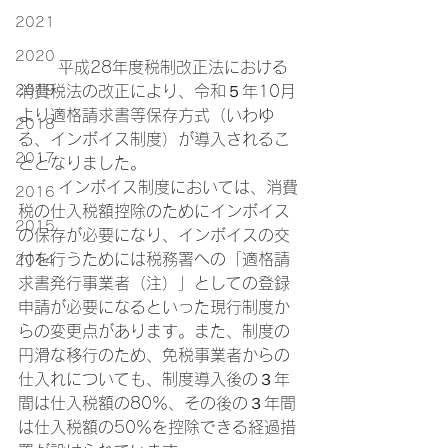
2021
2020
	平成28年度税制改正法における
2019
消費税法の改正により、令和５年10月
より適格請求書等保存方式（いわゆ
2018
る、インボイス制度）が導入されるこ
2017
ととなりました。
	インボイス制度においては、消費
2016
税の仕入税額控除のためにインボイス
2015
の保存が必要になり、インボイスの交
付を行うためには税務署への「適格請
2014
求書発行事業者（注）」としての登録
申請が必要になるといった現行制度か
らの変更点があります。また、制度の
円滑な移行のため、免税事業者からの
仕入れについても、制度導入後の３年
間は仕入税額の80％、その後の３年間
は仕入税額の50％を控除できる経過措