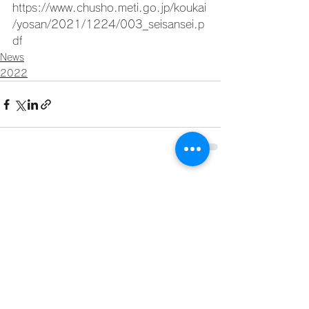
https://www.chusho.meti.go.jp/koukai
/yosan/2021/1224/003_seisansei.p
df
News
2022
すべて表示
最新記事