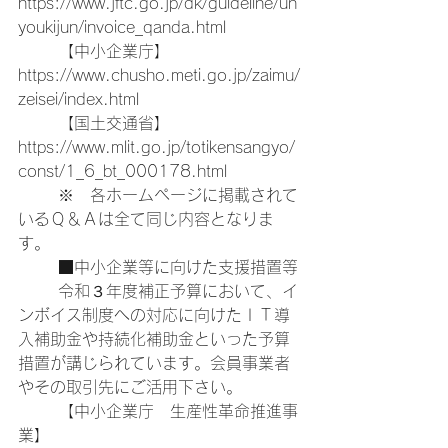
https://www.jftc.go.jp/dk/guideline/un
youkijun/invoice_qanda.html
	【中小企業庁】　
https://www.chusho.meti.go.jp/zaimu/
zeisei/index.html
	【国土交通省】　
https://www.mlit.go.jp/totikensangyo/
const/1_6_bt_000178.html
	※　各ホームページに掲載されて
いるＱ＆Ａは全て同じ内容となりま
す。
	■中小企業等に向けた支援措置等
	令和３年度補正予算において、イ
ンボイス制度への対応に向けたＩＴ導
入補助金や持続化補助金といった予算
措置が講じられています。会員事業者
やその取引先にご活用下さい。
	【中小企業庁　生産性革命推進事
業】