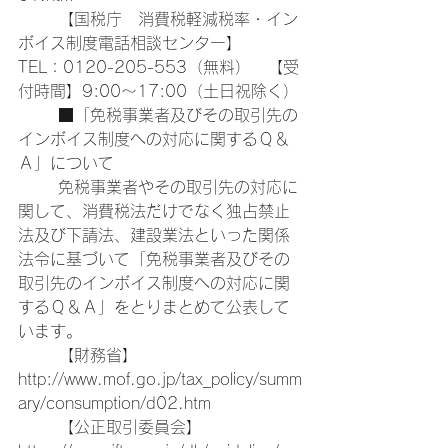
	【国税庁　消費税軽減税率・イン
ボイス制度電話相談センター】

TEL：0120-205-553（無料）　【受
付時間】9:00～17:00（土日祝除く）
	■「免税事業者及びその取引先の
インボイス制度への対応に関するＱ＆
Ａ」について
	免税事業者やその取引先の対応に
関して、消費税法だけでなく独占禁止
法及び下請法、建設業法といった関係
法令に基づいて「免税事業者及びその
取引先のインボイス制度への対応に関
するＱ＆Ａ」をとりまとめて公表して
います。
	【財務省】　
http://www.mof.go.jp/tax_policy/summ
ary/consumption/d02.htm
	【公正取引委員会】　