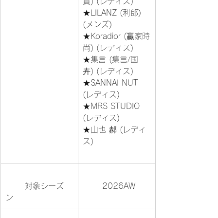
貿) (レディス)

★LILANZ (利郎) 
(メンズ)

★Koradior (贏家時
尚) (レディス)

★集言 (集言/国
卉) (レディス)

★SANNAI NUT 
(レディス)

★MRS STUDIO 
(レディス)

★山也 郝 (レディ
ス)			
	対象シーズ
	2026AW	
ン			