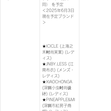
同） を予定

＜2025年6月3日
現在予定ブランド
＞			
★ICICLE (上海之
禾时尚実業) (レデ
ィス)

★JNBY.LESS (江
南布衣) (メンズ・
レディス)

★XIAOCHONGA 
(深圳小虫时尚设
计) (レディス)

★PINEAPPLE&MI 
(深圳市紅房子商