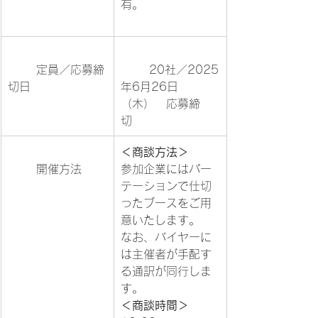
有。			
	定員／応募締
	20社／2025
切日			
年6月26日
（木）　応募締
切			
＜商談方法＞
	開催方法	
参加企業にはパー
テーションで仕切
ったブースをご用
意いたします。

なお、バイヤーに
は主催者が手配す
る通訳が同行しま
＜商談時間＞