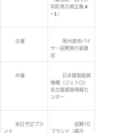
和町馬引南正亀４
−１）		
	主催		
	尾州産地バイ
ヤー招聘実行委員
会			
	共催		
	日本貿易振興
機構（ジェトロ）
名古屋貿易情報セ
ンター		
	来日予定ブラ
		招聘10
ンド			
ブランド（順不