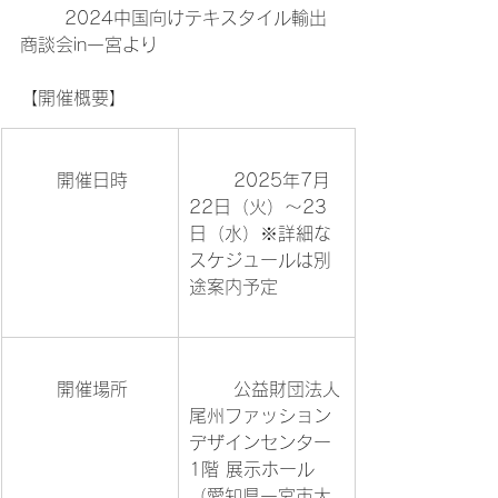
	2024中国向けテキスタイル輸出
商談会in一宮より

【開催概要】
	開催日時	
	2025年7月
22日（火）～23
日（水）※詳細な
スケジュールは別
途案内予定	
	開催場所	
	公益財団法人
尾州ファッション
デザインセンター 
1階 展示ホール
（愛知県一宮市大