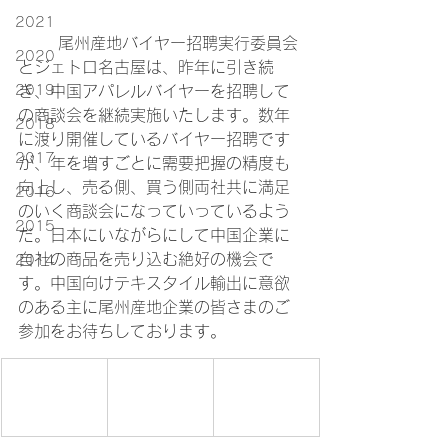
2021
	尾州産地バイヤー招聘実行委員会
2020
とジェトロ名古屋は、昨年に引き続
き、中国アパレルバイヤーを招聘して
2019
の商談会を継続実施いたします。数年
2018
に渡り開催しているバイヤー招聘です
2017
が、年を増すごとに需要把握の精度も
向上し、売る側、買う側両社共に満足
2016
のいく商談会になっていっているよう
2015
だ。日本にいながらにして中国企業に
自社の商品を売り込む絶好の機会で
2014
す。中国向けテキスタイル輸出に意欲
のある主に尾州産地企業の皆さまのご
参加をお待ちしております。