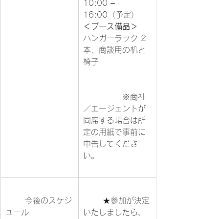
10:00 – 
＜ブース備品＞
ハンガーラック 2
本、商談用の机と
椅子			
		※商社
／エージェントが
同席する場合は所
定の用紙で事前に

申告してくださ
い。			
	今後のスケジ
	★参加が決定
ュール		
いたしましたら、