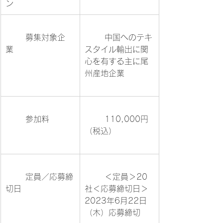
ン			
	募集対象企
	中国へのテキ
業			
スタイル輸出に関
心を有する主に尾
州産地企業	
	参加料	
	110,000円 
（税込）		
	定員／応募締
	＜定員＞20
切日			
社＜応募締切日＞
2023年6月22日
（木）応募締切	