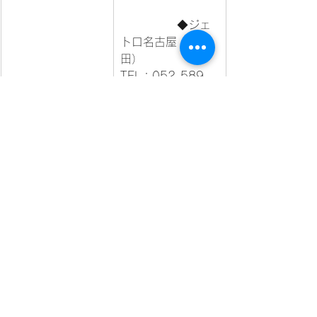
		◆ジェ
トロ名古屋（母良
田）

TEL：052-589-
6210　E-mail：
nag@jetro.go.jp
	参加お申込み
フォーム		
https://forms.gle/E
z7zX5jkP6n3fuuA
7
News
2023