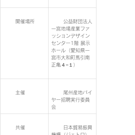
	開催場所	
	公益財団法人
一宮地場産業ファ
ッションデザイン
センター1階 展示
ホール（愛知県一
宮市大和町馬引南
正亀４−１）	
	主催		
	尾州産地バイ
ヤー招聘実行委員
会			
	共催		
	日本貿易振興
機構（ジェトロ）