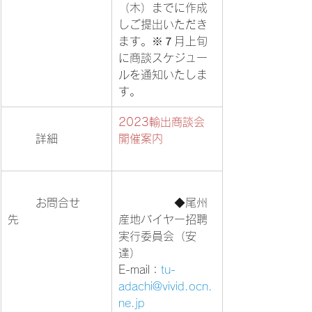
（木）までに作成
しご提出いただき
ます。※７月上旬
に商談スケジュー
ルを通知いたしま
す。			
2023輸出商談会
	詳細		
開催案内
	お問合せ
		◆尾州
先			
産地バイヤー招聘
実行委員会（安
達）　

E-mail：
tu-
adachi@vivid.ocn.
ne.jp