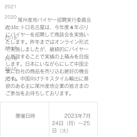
2021
2020
	尾州産地バイヤー招聘実行委員会
とジェトロ名古屋は、今年度４年ぶり
2019
にバイヤーを招聘して商談会を実施い
2018
たします。昨年まではオンライン形式
2017
で実施しましたが、継続的にバイヤー
と商談することで実績の上積みを目指
2016
します。日本にいながらにして中国企
2015
業に自社の商品を売り込む絶好の機会
です。中国向けテキスタイル輸出に意
2014
欲のある主に尾州産地企業の皆さまの
ご参加をお待ちしております。
	開催日時	
	2023年7月
24日（月）～25
日（火）		