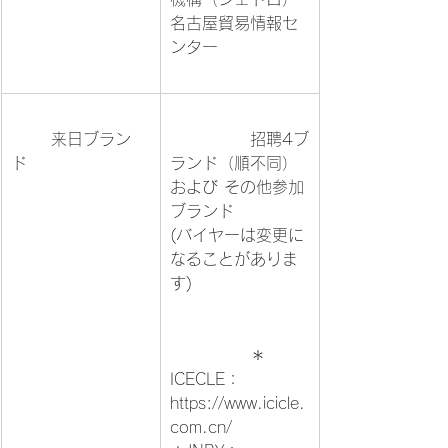
名古屋貿易情報セ
ンター		
	来日ブラン
		招聘4ブ
ド			
ランド（順不同） 
および その他参加
ブランド

(バイヤーは変更に
なることがありま
す)			
		＊
https://www.icicle.
com.cn/