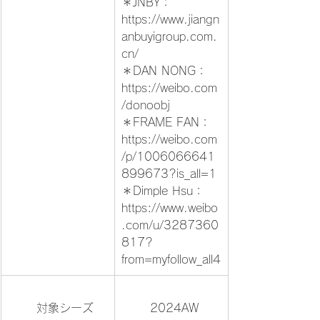
https://www.jiangn
anbuyigroup.com.
cn/
https://weibo.com
/donoobj
https://weibo.com
/p/1006066641
899673?is_all=1
https://www.weibo
.com/u/3287360
817?
from=myfollow_all4
	対象シーズ
	2024AW	